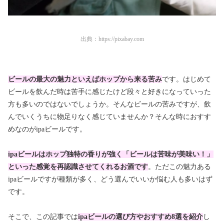
出典：
https://pixabay.com
ビールの最大の魅力といえばホップから来る苦み
です。はじめて
ビールを飲んだ時は苦手に感じたけど段々と好きになっていった
方も多いのではないでしょうか。そんなビールの苦みですが、飲
んでいくうちに物足りなく感じていませんか？そんな時におすす
めなのがipaビールです。
ipaビールは
ホップ独特の香りが強く
「ビールは苦味が美味い！」
といった感覚を再認識させてくれるお酒です
。ただこの魅力ある
ipaビールですが種類が多く、どう選んでいいか悩む人も多いはず
です。
そこで、この記事では
ipaビールの選び方やおすすめ8選
を紹介
し