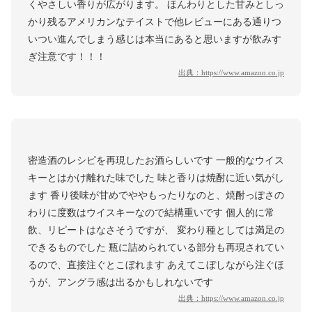
くやさしい香りが広がります。 ほんわりとした甘みとしっ
かり残るアメリカンなテイストで他レビューにある通りつ
いつい進んでしまう感じは本当にあると思いますが飲みす
ぎ注意です！！！
出典：
https://www.amazon.co.jp
密造酒のレシピを再現したお酒らしいです 一般的なウイス
キーとはかけ離れた味でした 味と香りは焼酎に近い気がし
ます 香り後味が甘めでややもったりなのと、焼酎っぽさの
わりに度数はウイスキーなので結構重いです 個人的に常
飲、リピートはなさそうですが、 変わり種としては満足の
できるものでした 瓶に詰められている部分も再現されてい
るので、直接注ぐとこぼれます あえてこぼしながら注ぐほ
うが、アングラ感は出るかもしれないです
出典：
https://www.amazon.co.jp