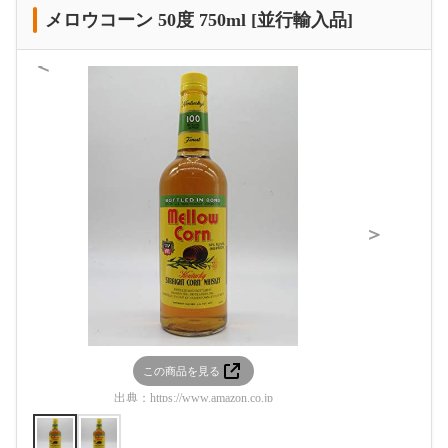
メロウコーン 50度 750ml [並行輸入品]
＜
＞
この商品を見る
この
出典：
https://www.amazon.co.jp
出典：
htt