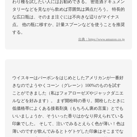
わり種を試したい人にはお勧めできる。 密造酒ドキュメン
タリーなどを見ながら飲めば雰囲気は満点だろう。 特長的
な広口瓶は、そのまま注ぐには不向きな辺りがマイナス
点。 他の瓶に移すか、計量スプーンなどを使うことを推奨
する。
出典：
https://www.amazon.co.jp
ウイスキーはバーボンをはじめとしたアメリカンが一番好
きなのでようやくコーン（グレーン）100%のものを試す
ことができました（私はフォアローゼズやジャックダニエ
ルなどを好みます）。 まず開栓時の香り。開栓したときに
低価格帯によくある接着剤臭（もちろん褒め言葉）とでも
いいましょうか、そういった香りはかなり抑えられている
印象でした。 そして、注いでみるとえらく色が薄い！色は
薄いのですが飲んでみるとトゲトゲした印象はそこまでな