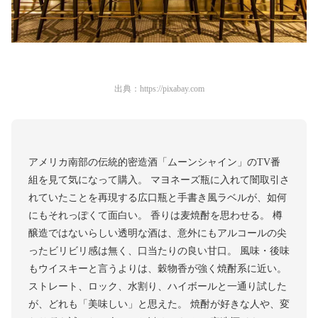
出典：
https://pixabay.com
アメリカ南部の伝統的密造酒「ムーンシャイン」のTV番
組を見て気になって購入。 マヨネーズ瓶に入れて闇取引さ
れていたことを再現する広口瓶と手書き風ラベルが、如何
にもそれっぽくて面白い。 香りは麦焼酎を思わせる。 樽
醸造ではないらしい透明な酒は、意外にもアルコールの尖
ったビリビリ感は無く、口当たりの良い甘口。 風味・後味
もウイスキーと言うよりは、穀物香が強く焼酎系に近い。
ストレート、ロック、水割り、ハイボールと一通り試した
が、どれも「美味しい」と思えた。 焼酎が好きな人や、変