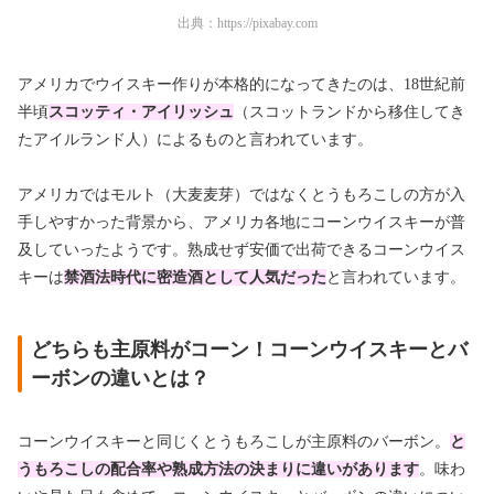
出典：
https://pixabay.com
アメリカでウイスキー作りが本格的になってきたのは、18世紀前
半頃
スコッティ・アイリッシュ
（
スコットランドから移住してき
たアイルランド人
）によるものと言われています。
アメリカではモルト（大麦麦芽）ではなくとうもろこしの方が入
手しやすかった背景から、アメリカ各地にコーンウイスキーが普
及していったようです。熟成せず安価で出荷できるコーンウイス
キーは
禁酒法時代に密造酒として人気だった
と言われています。
どちらも主原料がコーン！コーンウイスキーとバ
ーボンの違いとは？
コーンウイスキーと同じくとうもろこしが主原料のバーボン。
と
うもろこしの配合率や熟成方法の決まりに違い
があります
。味わ