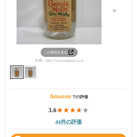
＞
この商品を見る
この
出典：
https://www.amazon.co.jp
出典：
htt
Amazon
での評価
3.6
44件の評価