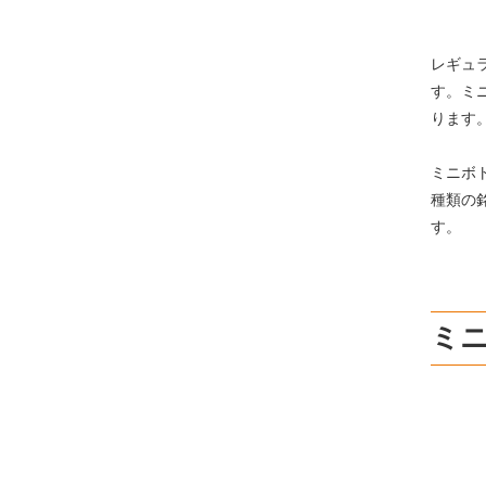
レギュ
す。ミ
ります
ミニボ
種類の
す。
ミ