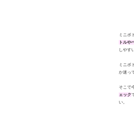
ミニボ
トルや
しやす
ミニボ
か迷っ
そこで
ェック
い。