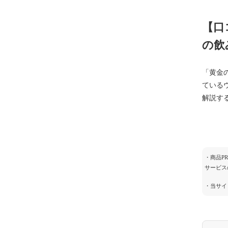
【口
の飲
「黄金
ている
解説す
・商品P
サービス
・当サイ