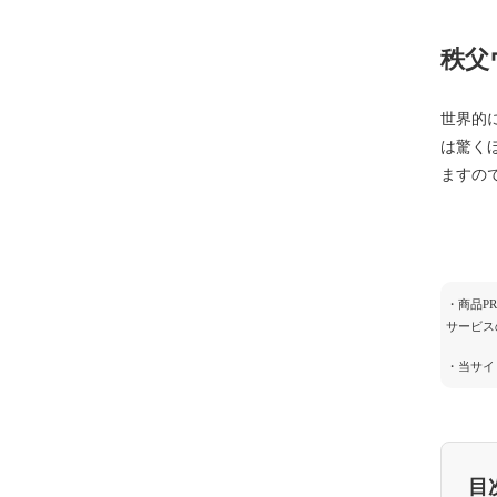
秩父
世界的
は驚く
ますの
・商品P
サービス
・当サイ
目