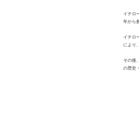
イチロ
年から
イチロ
により
その後
の歴史