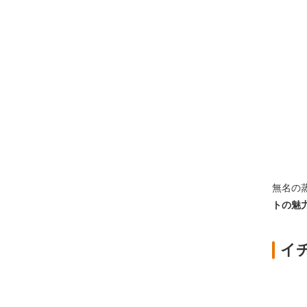
無名の
トの魅
イ