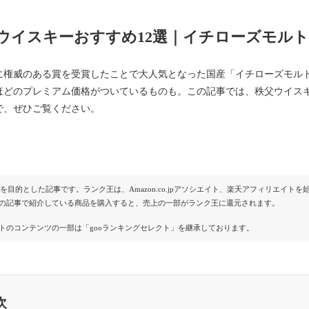
ウイスキーおすすめ12選｜イチローズモル
に権威のある賞を受賞したことで大人気となった国産「イチローズモル
ほどのプレミアム価格がついているものも。この記事では、秩父ウイスキ
で、ぜひご覧ください。
Rを目的とした記事です。ランク王は、Amazon.co.jpアソシエイト、楽天アフィリエイ
の記事で紹介している商品を購入すると、売上の一部がランク王に還元されます。
トのコンテンツの一部は「gooランキングセレクト」を継承しております。
次