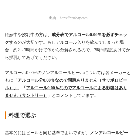
出典：
https://pixabay.com
妊娠中や授乳中の方は、
成分表で
アルコール0.00％を必ずチェッ
ク
するのが大切です。もしアルコール入りを飲んでしまった場
合、約2～3時間かけて体から分解されるので、3時間程度あけてか
ら授乳してあげてください。
アルコール0.00%のノンアルコールビールについては各メーカーと
もに
「アルコール分0.00％なので問題ありません（サッポロビー
ル）」
、「
アルコール0.00％なのでアルコールによる影響はあり
ません（サントリー）
」
とコメントしています。
料理で選ぶ
基本的にはビールと同じ基準でよいですが、
ノンアルコールビー