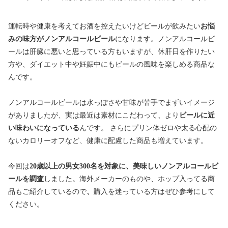
運転時や健康を考えてお酒を控えたいけどビールが飲みたい
お悩
みの味方がノンアルコールビール
になります。ノンアルコールビ
ールは肝臓に悪いと思っている方もいますが、休肝日を作りたい
方や、ダイエット中や妊娠中にもビールの風味を楽しめる商品な
んです。
ノンアルコールビールは水っぽさや甘味が苦手でまずいイメージ
がありましたが、実は最近は素材にこだわって、より
ビールに近
い味わいになっている
んです。
さらにプリン体ゼロや太る心配の
ないカロリーオフなど、健康に配慮した商品も増えています。
今回は
20歳以上の男女300名を対象に、美味しいノンアルコールビ
ールを調査
しました。海外メーカーのものや、ホップ入ってる商
品もご紹介しているので
、
購入を迷っている方はぜひ参考にして
ください。