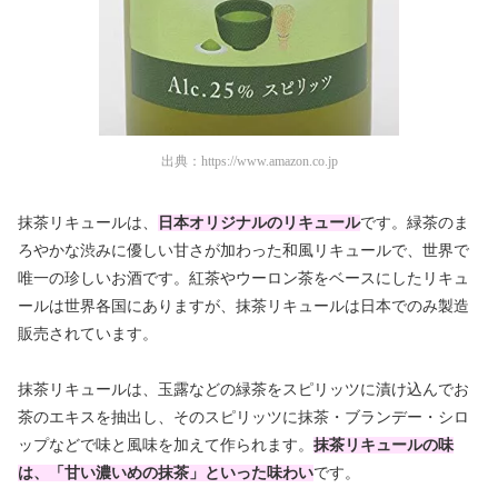
出典：
https://www.amazon.co.jp
抹茶リキュールは、
日本オリジナルのリキュール
です。緑茶のま
ろやかな渋みに優しい甘さが加わった和風リキュールで、世界で
唯一の珍しいお酒です。紅茶やウーロン茶をベースにしたリキュ
ールは世界各国にありますが、抹茶リキュールは日本でのみ製造
販売されています。
抹茶リキュールは、玉露などの緑茶をスピリッツに漬け込んでお
茶のエキスを抽出し、そのスピリッツに抹茶・ブランデー・シロ
ップなどで味と風味を加えて作られます。
抹茶リキュールの味
は、「甘い濃いめの抹茶」といった味わい
です。