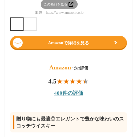
この商品を見る
この
出典：
https://www.amazon.co.jp
出典：
htt
Amazonで詳細を見る
Amazon
での評価
4.5
409件の評価
贈り物にも最適◎エレガントで豊かな味わいのス
コッチウイスキー