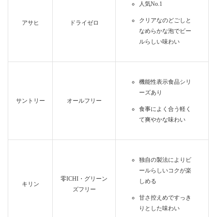
人気No.1
クリアなのどごしと
アサヒ
ドライゼロ
なめらかな泡でビー
ルらしい味わい
機能性表示食品シリ
ーズあり
サントリー
オールフリー
食事によく合う軽く
て爽やかな味わい
独自の製法によりビ
ールらしいコクが楽
零ICHI・グリーン
しめる
キリン
ズフリー
甘さ控えめですっき
りとした味わい